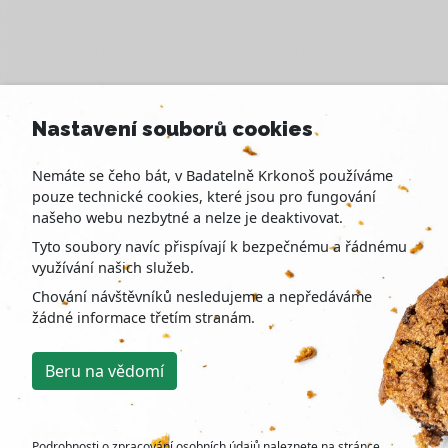
Nastavení souborů cookies
Nemáte se čeho bát, v Badatelně Krkonoš používáme
pouze technické cookies, které jsou pro fungování
našeho webu nezbytné a nelze je deaktivovat.
Tyto soubory navíc přispívají k bezpečnému a řádnému
využívání našich služeb.
Chování návštěvníků nesledujeme a nepředáváme
žádné informace třetím stranám.
Beru na vědomí
Badatelna Krkonoš je součástí projektu Zanikne komunita
pod Sněžkou?.
Projekt Zanikne komunita pod Sněžkou? / Czy przetrwa
Podrobnosti o zpracování osobních údajů naleznete na stránce