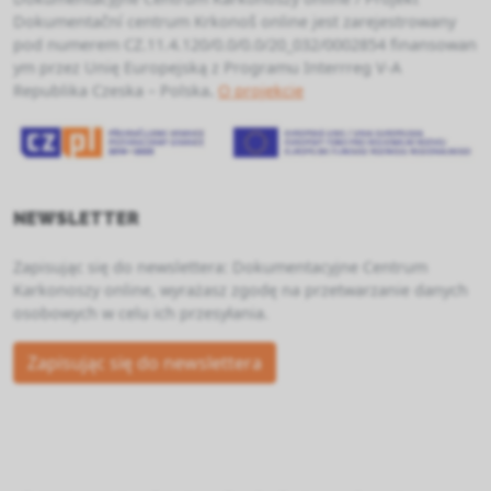
Dokumentační centrum Krkonoš online jest zarejestrowany
pod numerem
CZ.11.4.120/0.0/0.0/20_032/0002854
finansowan
ym przez Unię Europejską z Programu Interrreg V-A
Republika Czeska – Polska
.
O projekcie
NEWSLETTER
Zapisując się do newslettera: Dokumentacyjne Centrum
Karkonoszy online, wyrażasz zgodę na przetwarzanie danych
osobowych w celu ich przesyłania.
Zapisując się do newslettera