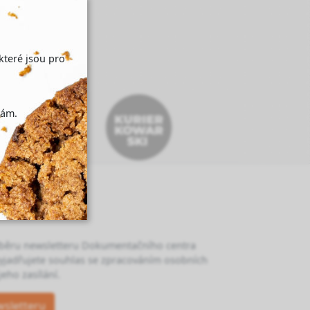
které jsou pro
nám.
dběru newsletteru Dokumentačního centra
yjadřujete souhlas se zpracováním osobních
eho zasílání.
wsletteru