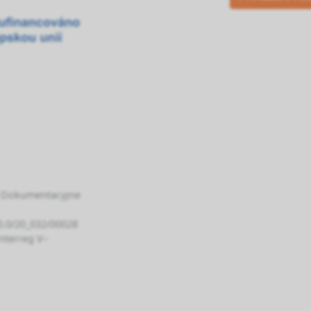
/ Dokumentacyjne
/0.0/20_032/00028
nterreg V–