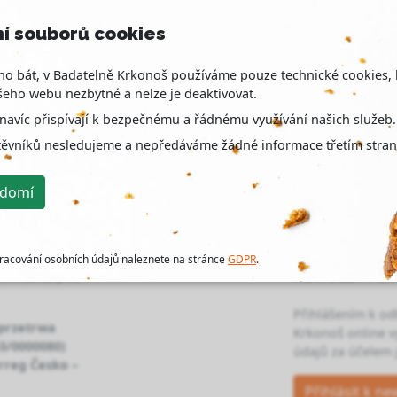
í souborů cookies
o bát, v Badatelně Krkonoš používáme pouze technické cookies, 
eho webu nezbytné a nelze je deaktivovat.
navíc přispívají k bezpečnému a řádnému využívání našich služeb.
těvníků nesledujeme a nepředáváme žádné informace třetím stra
ědomí
racování osobních údajů naleznete na stránce
GDPR
.
NEWSLETTER
 komunita pod
Přihlášením k o
 przetrwa
Krkonoš online v
03/0000080)
údajů za účelem j
rreg Česko –
Přihlásit k ne