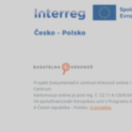
Projekt Dokumentační centrum Krkonoš online 
Centrum
Karkonoszy online je pod reg. č. CZ.11.4.120/0.0
54 spolufinancován Evropskou unií v Programu I
A Česká republika – Polsko.
O projektu