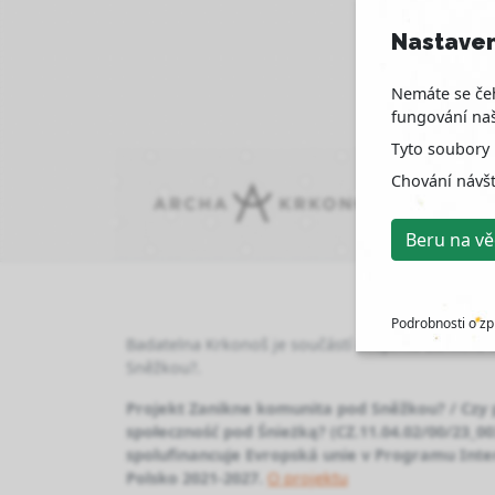
Nastaven
Nemáte se čeh
fungování naš
Tyto soubory 
Chování návš
Beru na v
Podrobnosti o zp
Badatelna Krkonoš je součástí projektu Zanikne
Sněžkou?.
Projekt Zanikne komunita pod Sněžkou? / Czy
społeczność pod Śnieżką? (CZ.11.04.02/00/23_0
spolufinancuje Evropská unie v Programu Inte
Polsko 2021-2027.
O projektu