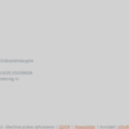
/ Dokumentacyjne
/0.0/20_032/00028
nterreg V–
ú. všechna práva vyhrazena |
GDPR
|
Newsletter
| kontakt:
info@