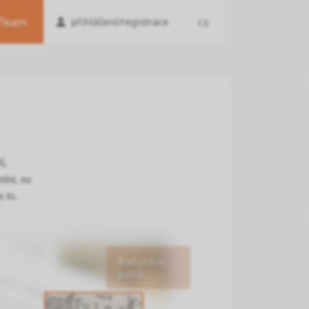
Team
cs
přihlášení/registrace
š,
míst, na
a to.
Badatelna
pátrá