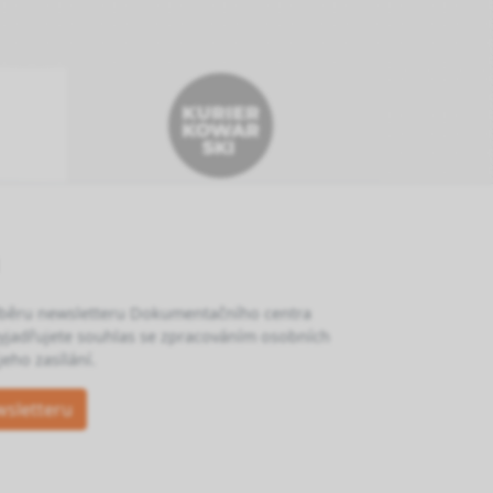
dběru newsletteru Dokumentačního centra
yjadřujete souhlas se zpracováním osobních
eho zasílání.
wsletteru