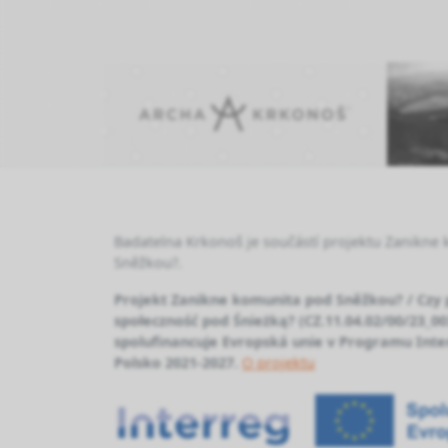
Badatelna Krkonoš je součástí projektu Zanikne
Sněžkou?.
Projekt Zanikne komunita pod Sněžkou? / Czy
społeczność pod Śnieżką? (CZ.11.04.02/00/23_0
spolufinancuje Evropská unie v Programu Inte
Polsko 2021-2027.
O projektu