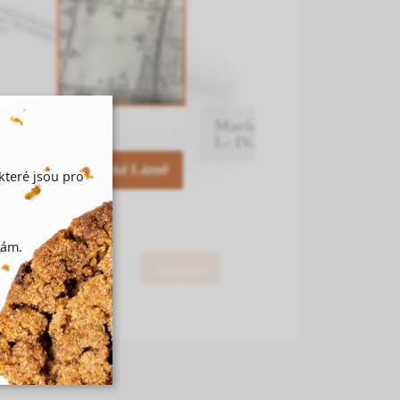
y/objekt
Maršov
I.- IV.
Janské Lázně
které jsou pro
nám.
Temný Důl
Svoboda nad Úpou