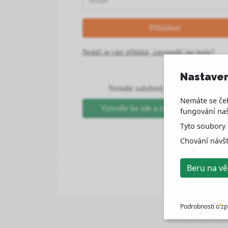
Nedaří se vám přihlásit, zapomněli jste heslo?
Nastaven
Nemáte založený uživatelský účet?
Nemáte se čeh
Vytvořte ho zde a zapojte se do diskuse
fungování naš
Tyto soubory 
Chování návš
Beru na v
Podrobnosti o zp