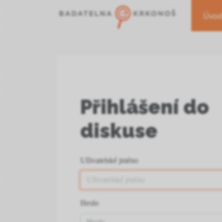
Úvo
Přihlášení do
diskuse
Uživatelské jméno
Heslo