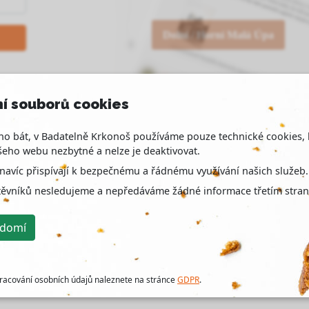
Dolní / Horní Malá Úpa
Hledám osob
í souborů cookies
o bát, v Badatelně Krkonoš používáme pouze technické cookies, 
.
eho webu nezbytné a nelze je deaktivovat.
navíc přispívají k bezpečnému a řádnému využívání našich služeb.
Suchý Důl
těvníků nesledujeme a nepředáváme žádné informace třetím stra
ědomí
racování osobních údajů naleznete na stránce
GDPR
.