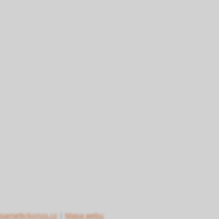
pametkrkonos.cz
|
Mapa webu