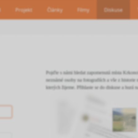
d
Projekt
Články
Filmy
Diskuse
Pojďte s námi hledat zapomenutá místa Krkono
neznámé osoby na fotografiích a vše z historie 
kterých žijeme. Přihlaste se do diskuse a hurá n