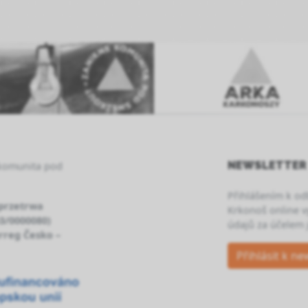
NEWSLETTER
 komunita pod
Přihlášením k o
 przetrwa
Krkonoš online v
03/0000080)
údajů za účelem j
rreg Česko –
Přihlásit k ne