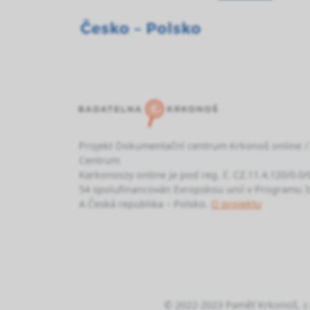
Projekt Dokumentační centrum Krkonoš online 
Centrum
Karkonoszy online je pod reg. č. CZ.11.4.120/0.0
54 spolufinancován Evropskou unií v Programu I
A Česká republika – Polsko.
O projektu
© 2022-2023 Paměť Krkonoš, z.