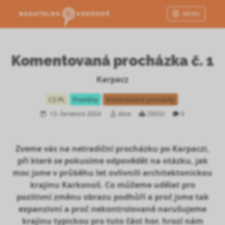
MENU
Komentovaná procházka č. 1
Karpacz
CZ-PL
Proměny
Komentované procházky
13. července 2024
alice
20032
0
Zveme vás na netradiční procházku po Karpaczi,
při které se pokusíme odpovědět na otázku, jak
moc jsme v průběhu let ovlivnili architektonickou
krajinu Karkonoš. Co můžeme udělat pro
pozitivní změnu obrazu podhůří a proč jsme tak
expanzivní a proč nekontrolovaně narušujeme
krajinu typickou pro tuto část hor. hrozí nám