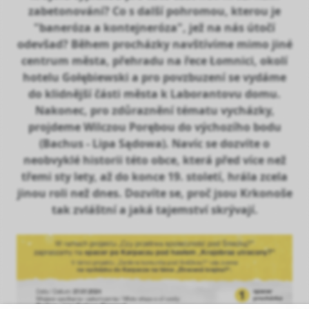
zabetonování? Co s další pohromou, kterou je
"baneróza a kontejneróza", jež na nás útočí
odevšad? Během procházky navštívíme mimo jiné
centrum města, přehradu na řece Łomnici, okolí
hotelu Gołębiewski a pro povzbuzení se vydáme
do klidnější části města k Laborantovu domu.
Nakonec, pro zdůraznění tématu vycházky,
projdeme Wilczou Porębou do výchozího bodu
(Bachus - Lipa Sądowa). Navíc se dozvíte o
neobvyklé historii této obce, která před více než
třemi sty lety, až do konce 19. století, hrála zcela
jinou roli než dnes. Dozvíte se, proč jsou Krkonoše
tak zvláštní a jaká tajemství skrývají.