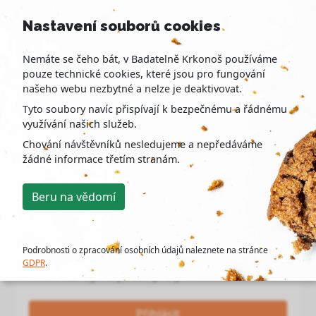
Nastavení souborů cookies
Nemáte se čeho bát, v Badatelně Krkonoš používáme
pouze technické cookies, které jsou pro fungování
našeho webu nezbytné a nelze je deaktivovat.
Tyto soubory navíc přispívají k bezpečnému a řádnému
využívání našich služeb.
Chování návštěvníků nesledujeme a nepředáváme
žádné informace třetím stranám.
Komentáře k článku
Beru na vědomí
Bohužel
Podrobnosti o zpracování osobních údajů naleznete na stránce
GDPR
.
Komentáře jsou pouze pro přihlášené
Přihlásit