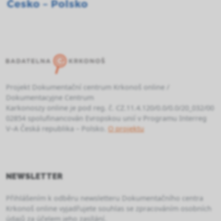
Projekt Dokumentační centrum Krkonoš online /
Dokumentacyjne Centrum
Karkonoszy online je pod reg. č. CZ.11.4.120/0.0/0.0/20_032/00
02854 spolufinancován Evropskou unií v Programu Interreg
V–A Česká republika – Polsko.
O projektu
NEWSLETTER
Přihlášením k odběru newsletteru Dokumentačního centra
Krkonoš online vyjadřujete souhlas se zpracováním osobních
údajů za účelem jeho zasílání.