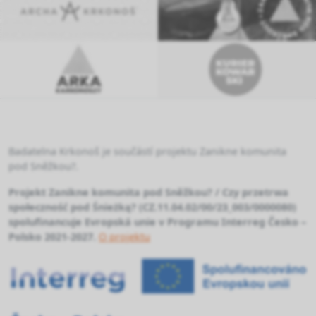
Badatelna Krkonoš je součástí projektu Zanikne komunita
pod Sněžkou?.
Projekt Zanikne komunita pod Sněžkou? / Czy przetrwa
społeczność pod Śnieżką? (CZ.11.04.02/00/23_003/0000080)
spolufinancuje Evropská unie v Programu Interreg Česko –
Polsko 2021-2027.
O projektu