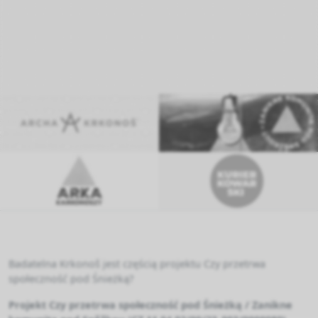
Badatelna Krkonoš jest częścią projektu Czy przetrwa
społeczność pod Śnieżką?
Projekt Czy przetrwa społeczność pod Śnieżką / Zanikne