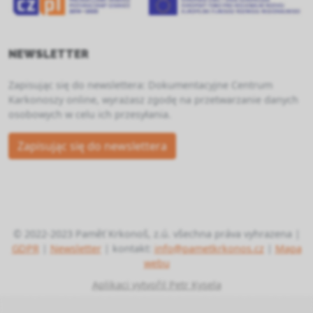
NEWSLETTER
Zapisując się do newslettera: Dokumentacyjne Centrum
Karkonoszy online, wyrażasz zgodę na przetwarzanie danych
osobowych w celu ich przesyłania.
Zapisując się do newslettera
© 2022-2023 Paměť Krkonoš, z.ú. všechna práva vyhrazena |
GDPR
|
Newsletter
| kontakt:
info@pametkrkonos.cz
|
Mapa
webu
Aplikaci vytvořil Petr Kysela