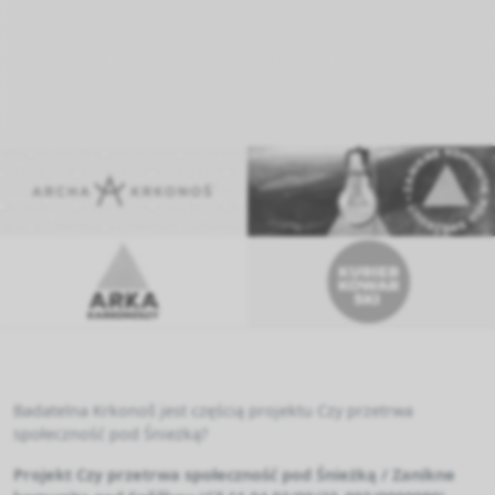
Badatelna Krkonoš jest częścią projektu Czy przetrwa
społeczność pod Śnieżką?
Projekt Czy przetrwa społeczność pod Śnieżką / Zanikne