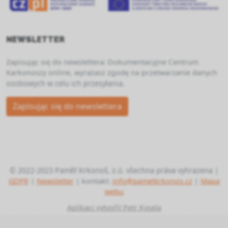
NEWSLETTER
Zapisując się do newslettera: Dokumentacyjne Centrum
Karkonoszy online, wyrażasz zgodę na przetwarzanie danych
osobowych w celu ich przesyłania.
Zapisując się do newslettera
© 2022-2023 Paměť Krkonoš, z.ú. všechna práva vyhrazena |
GDPR
|
Newsletter
| kontakt:
info@pametkrkonos.cz
|
Mapa
webu
Aplikaci vytvořil Petr Kysela