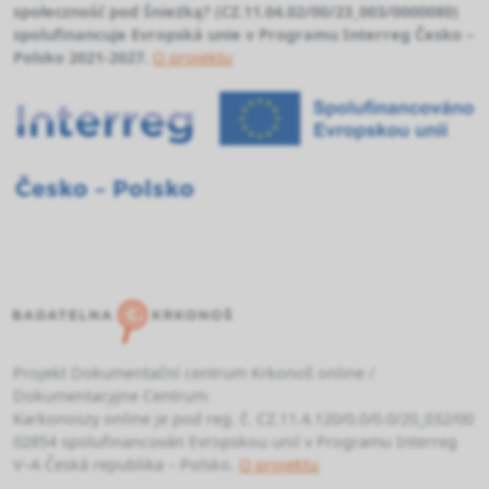
społeczność pod Śnieżką? (CZ.11.04.02/00/23_003/0000080)
spolufinancuje Evropská unie v Programu Interreg Česko –
Polsko 2021-2027.
O projektu
Projekt Dokumentační centrum Krkonoš online /
Dokumentacyjne Centrum
Karkonoszy online je pod reg. č. CZ.11.4.120/0.0/0.0/20_032/00
02854 spolufinancován Evropskou unií v Programu Interreg
V–A Česká republika – Polsko.
O projektu