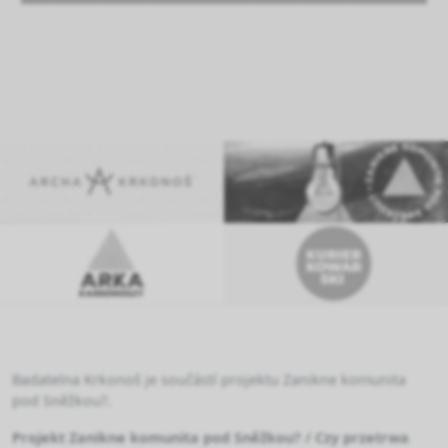
Badatelna Krkonoš je součástí projektu Zanikne komunita
pod Sněžkou?.
Projekt Zanikne komunita pod Sněžkou? / Czy przetrwa