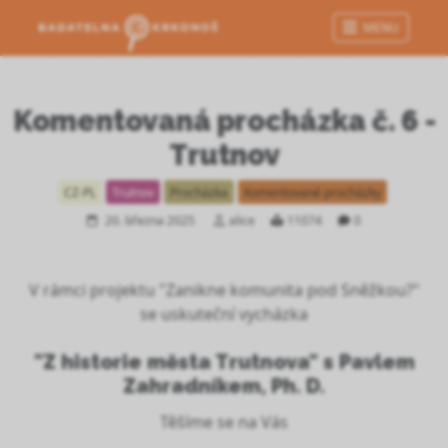
MENU
Komentovaná procházka č. 6 -
Trutnov
CZ-PL
Trutnov
Procházka
Komentované procházky
20. března 2025
alice
11074
0
V rámci projektu "Zanikne komunita pod Sněžkou?"
se uskuteční vycházka
"Z historie města Trutnova" s Pavlem
Zahradníkem, Ph. D.
Těšíme se na Vás