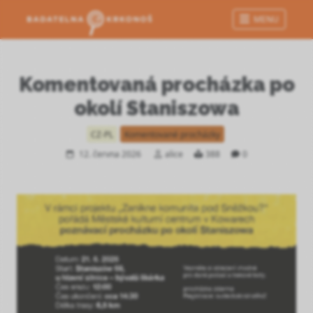
MENU
Komentovaná procházka po
okolí Staniszowa
CZ-PL
Komentované procházky
12. června 2026
alice
388
0