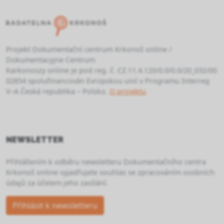
Projekt Dokumentační centrum Krkonoš online /
Dokumentacyjne Centrum
Karkonoszy online je pod reg. č. CZ.11.4.120/0.0/0.0/20_032/00
02854 spolufinancován Evropskou unií v Programu Interreg
V–A Česká republika – Polsko.
O projektu
NEWSLETTER
Přihlášením k odběru newsletteru Dokumentačního centra
Krkonoš online vyjadřujete souhlas se zpracováním osobních
údajů za účelem jeho zasílání.
Přihlásit k newsletteru