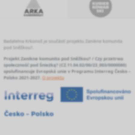
Badatelna Krkonoš je součástí projektu Zanikne komunita
pod Sněžkou?.
Projekt Zanikne komunita pod Sněžkou? / Czy przetrwa
społeczność pod Śnieżką? (CZ.11.04.02/00/23_003/0000080)
spolufinancuje Evropská unie v Programu Interreg Česko –
Polsko 2021-2027.
O projektu